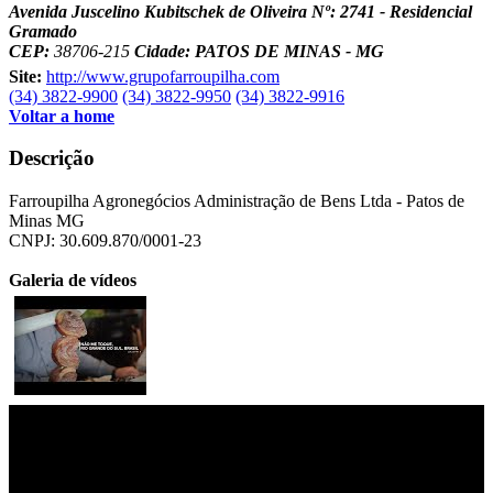
Avenida Juscelino Kubitschek de Oliveira Nº: 2741 - Residencial
Gramado
CEP:
38706-215
Cidade: PATOS DE MINAS - MG
Site:
http://www.grupofarroupilha.com
(34) 3822-9900
(34) 3822-9950
(34) 3822-9916
Voltar a home
Descrição
Farroupilha Agronegócios Administração de Bens Ltda - Patos de
Minas MG
CNPJ: 30.609.870/0001-23
Galeria de vídeos